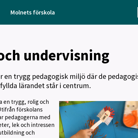
Molnets förskola
och undervisning
er en trygg pedagogisk miljö där de pedagogi
fyllda lärandet står i centrum.
a en trygg, rolig och
Utifrån förskolans
etar pedagogerna med
ter, lek och intressen
 utbildning och