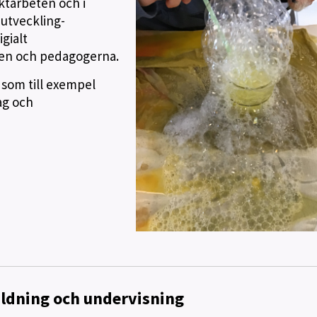
ektarbeten och i
utveckling-
gialt
nen och pedagogerna.
 som till exempel
ag och
ildning och undervisning