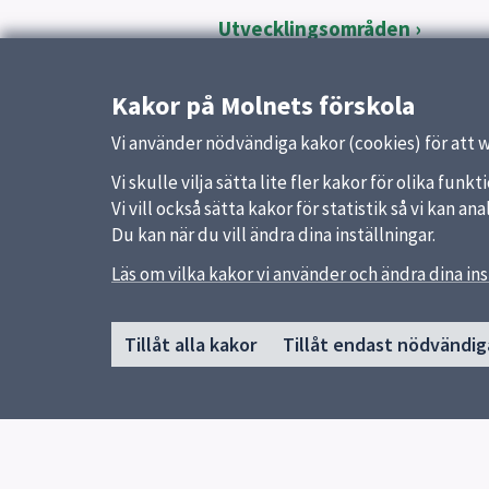
Utvecklingsområden
Digitalisering och undervisn
Introduktion förskola
Kakor på Molnets förskola
Vi använder nödvändiga kakor (cookies) för att 
Vi skulle vilja sätta lite fler kakor för olika fu
Vi vill också sätta kakor för statistik så vi kan 
Du kan när du vill ändra dina inställningar.
Läs om vilka kakor vi använder och ändra dina ins
Sidfot
Huvudmeny
Snabb
Tillåt alla kakor
Tillåt endast nödvändig
Start
Uppsal
Om förskolan
Skolver
Utbildning och undervisning
Kontakt
Jobba hos oss
Tillgänglighetsredogörelse