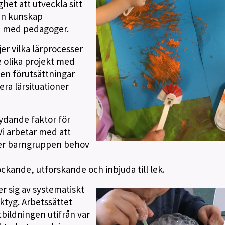
het att utveckla sitt
en kunskap
h med pedagoger.
r vilka lärprocesser
e olika projekt med
en förutsättningar
ra lärsituationer
tydande faktor för
Vi arbetar med att
ter barngruppen behov
ockande, utforskande och inbjuda till lek.
 sig av systematiskt
ktyg. Arbetssättet
bildningen utifrån var