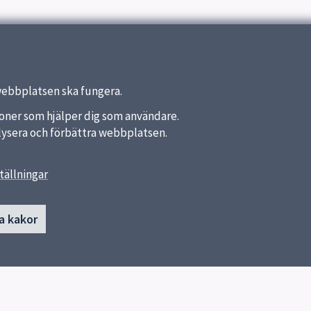
ing
webbplatsen ska fungera.
nktioner som hjälper dig som användare.
analysera och förbättra webbplatsen.
tällningar
länkar
Kontakt
a kakor
Molnets förskola
a kommun
Meteorvägen 24
ket
753 45 Storvreta
Fler kontaktvägar