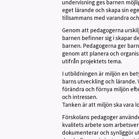
undervisning ges barnen möjlig
eget lärande och skapa sin eg
tillsammans med varandra oc
Genom att pedagogerna urskilje
barnen befinner sig i skapar d
barnen. Pedagogerna ger barn
genom att planera och organise
utifrån projektets tema.
I utbildningen är miljön en be
barns utveckling och lärande. 
förändra och förnya miljön ef
och intressen.
Tanken är att miljön ska vara l
Förskolans pedagoger använder
kvalitets arbete som arbetsver
dokumenterar och synliggör ut