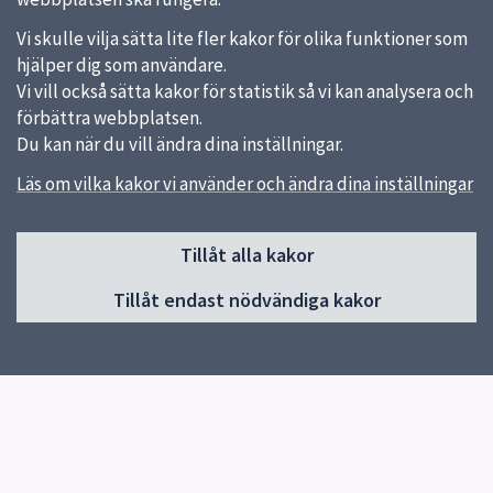
Vi skulle vilja sätta lite fler kakor för olika funktioner som
hjälper dig som användare.
Vi vill också sätta kakor för statistik så vi kan analysera och
förbättra webbplatsen.
Du kan när du vill ändra dina inställningar.
Läs om vilka kakor vi använder och ändra dina inställningar
Sidfot
Tillåt alla kakor
Huvudmeny
Tillåt endast nödvändiga kakor
Start
Om förskolan
Utbildning och undervisning
Kontakt
Jobba hos oss
Tillgänglighetsredogörelse