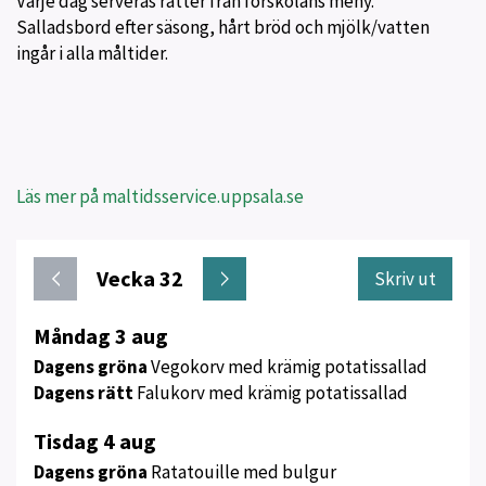
Varje dag serveras rätter från förskolans meny.
Salladsbord efter säsong, hårt bröd och mjölk/vatten
ingår i alla måltider.
Läs mer på maltidsservice.uppsala.se
Vecka 32
Skriv ut
Meny
Måndag 3 aug
för
Dagens gröna
Vegokorv med krämig potatissallad
vecka
Dagens rätt
Falukorv med krämig potatissallad
32
Tisdag 4 aug
Dagens gröna
Ratatouille med bulgur