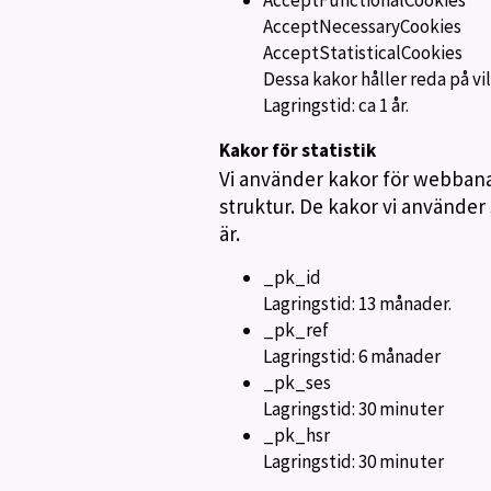
AcceptFunctionalCookies
AcceptNecessaryCookies
AcceptStatisticalCookies
Dessa kakor håller reda på vi
Lagringstid: ca 1 år.
Kakor för statistik
Vi använder kakor för webbana
struktur. De kakor vi använder
är.
_pk_id
Lagringstid: 13 månader.
_pk_ref
Lagringstid: 6 månader
_pk_ses
Lagringstid: 30 minuter
_pk_hsr
Lagringstid: 30 minuter