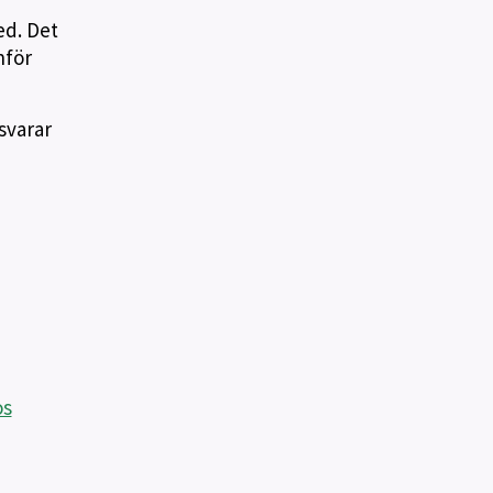
ed. Det
nför
svarar
os