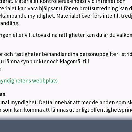
erat. Materialet kontrolleras endast vid inträffat och
aterialet kan vara hjälpsamt för en brottsutredning kan 
ämpande myndighet. Materialet överförs inte till tred
handling.
gen eller vill utöva dina rättigheter kan du är du väl
r och fastigheter behandlar dina personuppgifter i str
u lämna synpunkter och klagomål till
.
myndighetens webbplats.
pen
al myndighet. Detta innebär att meddelanden som sk
gar som kan komma att lämnas ut enligt offentlighetsprin