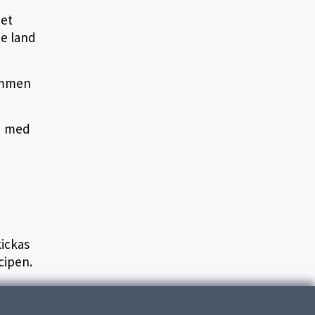
det
je land
kommen
id med
ickas
cipen.