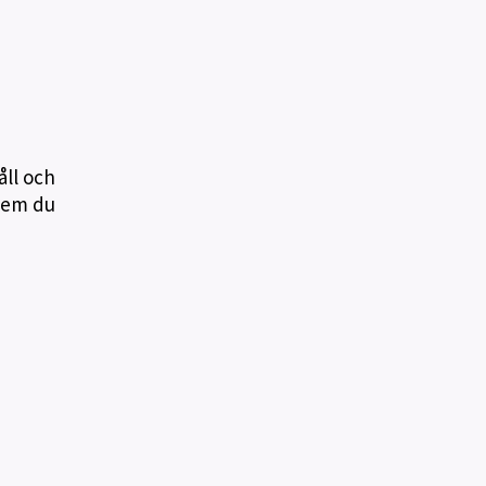
åll och
 vem du