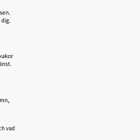
sen.
 dig.
 kakor
änst.
amn,
ch vad