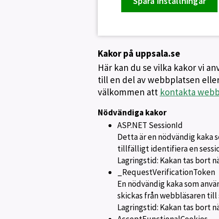
Spara inställningar
Kakor på uppsala.se
Här kan du se vilka kakor vi a
till en del av webbplatsen eller
välkommen att
kontakta webbs
Nödvändiga kakor
ASP.NET SessionId
Detta är en nödvändig kaka s
tillfälligt identifiera en sess
Lagringstid: Kakan tas bort n
_RequestVerificationToken
En nödvändig kaka som använd
skickas från webbläsaren till 
Lagringstid: Kakan tas bort n