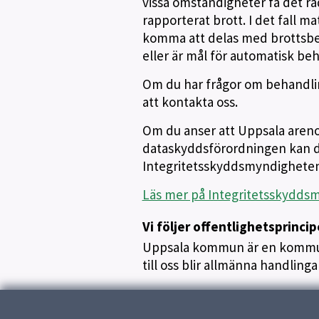
vissa omständigheter få det rad
rapporterat brott. I det fall m
komma att delas med brottsbek
eller är mål för automatisk be
Om du har frågor om behandlin
att kontakta oss.
Om du anser att Uppsala areno
dataskyddsförordningen kan d
Integritetsskyddsmyndigheten
Läs mer på Integritetsskydds
Vi följer offentlighetsprinci
Uppsala kommun är en kommun
till oss blir allmänna handlin
Uppdaterad:
22 januari 2026