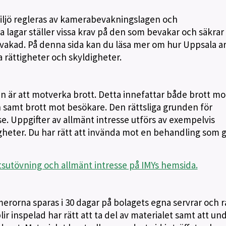
iljö regleras av kamerabevakningslagen och
lagar ställer vissa krav på den som bevakar och säkrar
evakad. På denna sida kan du läsa mer om hur Uppsala a
a rättigheter och skyldigheter.
är att motverka brott. Detta innefattar både brott mo
samt brott mot besökare. Den rättsliga grunden för
e. Uppgifter av allmänt intresse utförs av exempelvis
eter. Du har rätt att invända mot en behandling som 
utövning och allmänt intresse på IMYs hemsida.
merorna sparas i 30 dagar på bolagets egna servrar och 
ir inspelad har rätt att ta del av materialet samt att un