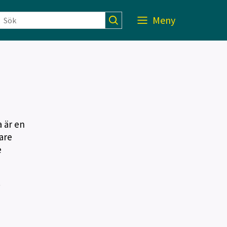
Meny
 är en
are
e
.