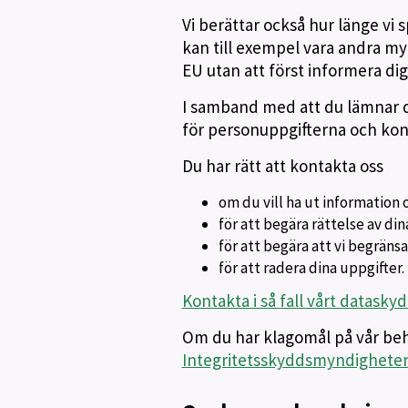
Vi berättar också hur länge vi
kan till exempel vara andra myn
EU utan att först informera dig
I samband med att du lämnar di
för personuppgifterna och kont
Du har rätt att kontakta oss
om du vill ha ut information 
för att begära rättelse av di
för att begära att vi begrän
för att radera dina uppgifter.
Kontakta i så fall vårt datask
Om du har klagomål på vår beh
Integritetsskyddsmyndigheten,