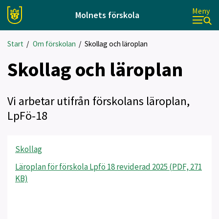
Meny
Molnets förskola
Start
/
Om förskolan
/
Skollag och läroplan
Skollag och läroplan
Vi arbetar utifrån förskolans läroplan,
LpFö-18
Skollag
Läroplan för förskola Lpfö 18 reviderad 2025 (PDF, 271
KB)